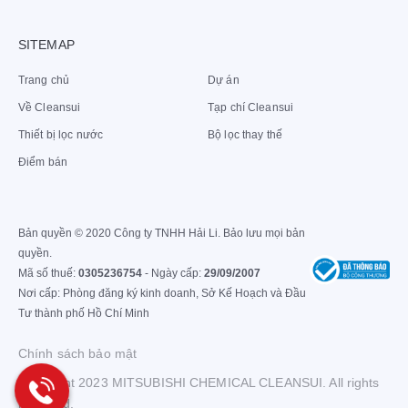
SITEMAP
Máy lọc nước ion kiềm là gì?
Trang chủ
Dự án
Về Cleansui
Tạp chí Cleansui
Cấu tạo bộ lọc của máy lọc nước ion
Thiết bị lọc nước
Bộ lọc thay thế
kiềm
Điểm bán
Máy lọc nước ion kiềm sử dụng bộ lọc tích hợp 4 cấp tiên
tiến với màng lọc sợi rỗng của Nhật Bản, nổi tiếng về khả
năng loại bỏ các tạp chất và giữ lại khoáng chất có lợi.
Bản quyền © 2020 Công ty TNHH Hải Li. Bảo lưu mọi bản
Bộ lọc EUC3000 của Cleansui có cấu tạo gồm 4 cấp:
quyền.
Mã số thuế:
0305236754
- Ngày cấp:
29/09/2007
Cấp lọc 1:
Lớp vải lưới không dệt giúp loại bỏ các cặn
Nơi cấp: Phòng đăng ký kinh doanh, Sở Kế Hoạch và Đầu
bẩn lớn và các tạp chất thô.
Tư thành phố Hồ Chí Minh
Cấp lọc 2:
Sợi trao đổi ion có khả năng loại bỏ các kim
Chính sách bảo mật
loại nặng như chì hòa tan trong nước.
Copyright 2023 MITSUBISHI CHEMICAL CLEANSUI. All rights
Cấp lọc 3:
Lớp than hoạt tính giúp khử mùi, loại bỏ clo
reserved.