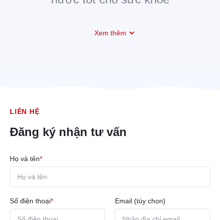
Máy lọc nước ion kiềm
đang ngày càng trở thành sự lựa
Xem thêm
chọn hàng đầu của người tiêu dùng, không chỉ bởi khả
năng lọc nước sạch mà còn vì những tác dụng tuyệt vời
đối với sức khỏe. Trong bài viết này, hãy cùng
Mitsubishi
Cleansui
tìm hiểu về máy lọc nước ion kiềm, tác dụng của
nó, cũng như các thông tin hữu ích liên quan đến sản
phẩm này.
LIÊN HỆ
Đăng ký nhận tư vấn
Họ và tên
*
Số điện thoại
*
Email (tùy chọn)