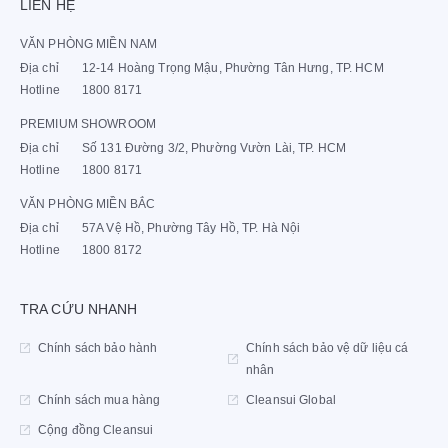
LIÊN HỆ
người lớn tuổi và những người có vấn đề về hệ tiêu hóa.
VĂN PHÒNG MIỀN NAM
Địa chỉ
12-14 Hoàng Trọng Mậu, Phường Tân Hưng, TP. HCM
Hotline
1800 8171
PREMIUM SHOWROOM
Địa chỉ
Số 131 Đường 3/2, Phường Vườn Lài, TP. HCM
Hotline
1800 8171
VĂN PHÒNG MIỀN BẮC
Địa chỉ
57A Vệ Hồ, Phường Tây Hồ, TP. Hà Nội
Hotline
1800 8172
TRA CỨU NHANH
Chính sách bảo hành
Chính sách bảo vệ dữ liệu cá
nhân
Chính sách mua hàng
Cleansui Global
Cộng đồng Cleansui