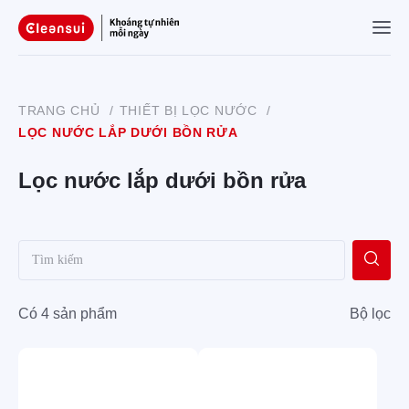
TRANG CHỦ
/
THIẾT BỊ LỌC NƯỚC
/
LỌC NƯỚC LẮP DƯỚI BỒN RỬA
Lọc nước lắp dưới bồn rửa
Có 4 sản phẩm
Bộ lọc