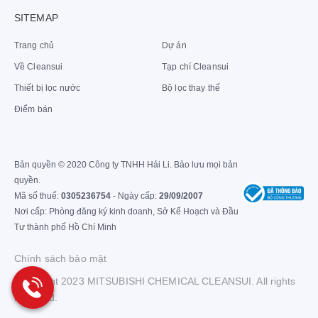
SITEMAP
Trang chủ
Dự án
Về Cleansui
Tạp chí Cleansui
Thiết bị lọc nước
Bộ lọc thay thế
Điểm bán
Lọc nước dưới bồn rửa mang đến thẩm mỹ cho không gian 
Cấu tạo cơ bản của máy lọc nước lắp
Bản quyền © 2020 Công ty TNHH Hải Li. Bảo lưu mọi bản
dưới chậu rửa
quyền.
Mã số thuế:
0305236754
- Ngày cấp:
29/09/2007
Máy lọc nước dưới chậu rửa bao gồm 2 phần: phần vòi
Nơi cấp: Phòng đăng ký kinh doanh, Sở Kế Hoạch và Đầu
nước và phần bộ lọc.
Tư thành phố Hồ Chí Minh
Phần vòi nước:
được thiết kế bằng chất liệu cao cấp
Chính sách bảo mật
và cần gạt thân thiện để lấy nước.
Copyright 2023 MITSUBISHI CHEMICAL CLEANSUI. All rights
Phần bộ lọc:
sử dụng bộ lọc gồm 4 cấp lọc tiên tiến
reserved.
(lớp vải lưới không dệt, lớp sợi trao đổi ion, lớp than