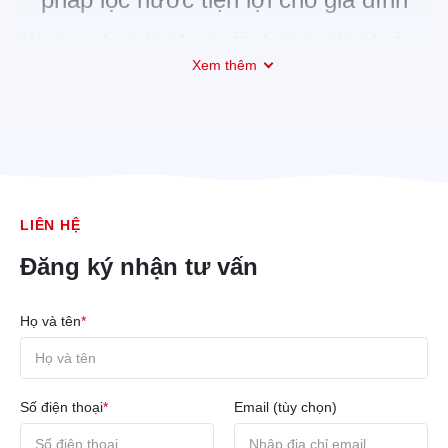
Máy lọc nước dưới chậu rửa
đã trở thành giải pháp được
Xem thêm
ưa chuộng nhờ thiết kế thông minh, tính năng vượt trội và
khả năng cung cấp nguồn nước sạch liên tục. Hãy cùng
Mitsubishi Cleansui
khám phá chi tiết hơn về máy lọc
nước đặt dưới chậu rửa trong bài viết dưới đây.
LIÊN HỆ
Đăng ký nhận tư vấn
Họ và tên
*
Số điện thoại
*
Email (tùy chọn)