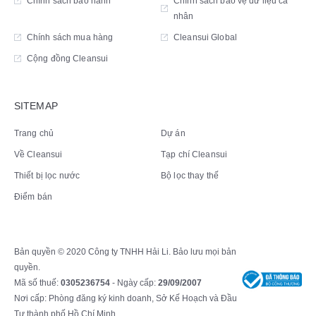
Chính sách bảo hành
Chính sách bảo vệ dữ liệu cá
nhân
Chính sách mua hàng
Cleansui Global
Cộng đồng Cleansui
SITEMAP
Trang chủ
Dự án
Về Cleansui
Tạp chí Cleansui
Thiết bị lọc nước
Bộ lọc thay thế
Điểm bán
Bản quyền © 2020 Công ty TNHH Hải Li. Bảo lưu mọi bản
quyền.
Mã số thuế:
0305236754
- Ngày cấp:
29/09/2007
Nơi cấp: Phòng đăng ký kinh doanh, Sở Kế Hoạch và Đầu
Tư thành phố Hồ Chí Minh