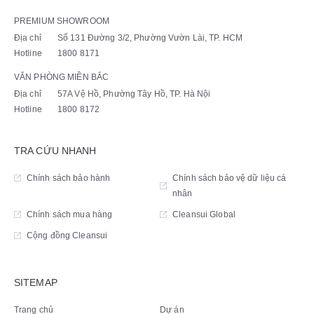
PREMIUM SHOWROOM
Địa chỉ
Số 131 Đường 3/2, Phường Vườn Lài, TP. HCM
Hotline
1800 8171
VĂN PHÒNG MIỀN BẮC
Địa chỉ
57A Vệ Hồ, Phường Tây Hồ, TP. Hà Nội
Hotline
1800 8172
TRA CỨU NHANH
Chính sách bảo hành
Chính sách bảo vệ dữ liệu cá
nhân
Chính sách mua hàng
Cleansui Global
Cộng đồng Cleansui
SITEMAP
Trang chủ
Dự án