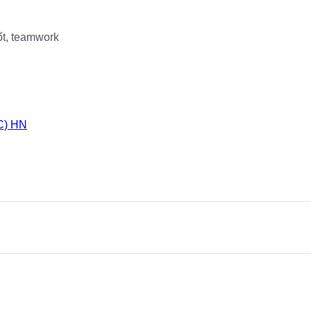
ốt, teamwork
C) HN