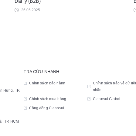
Đại lý (B2B)
E
26.06.2025
TRA CỨU NHANH
Chính sách bảo hành
Chính sách bảo vệ dữ liệ
nhân
n Hưng, TP.
Chính sách mua hàng
Cleansui Global
Cộng đồng Cleansui
i, TP. HCM