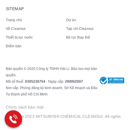
SITEMAP
Trang chủ
Dự án
Về Cleansui
Tạp chí Cleansui
Thiết bị lọc nước
Bộ lọc thay thế
Điểm bán
Bản quyền © 2020 Công ty TNHH Hải Li. Bảo lưu mọi bản
quyền.
Mã số thuế:
0305236754
- Ngày cấp:
29/09/2007
Nơi cấp: Phòng đăng ký kinh doanh, Sở Kế Hoạch và Đầu
Tư thành phố Hồ Chí Minh
Chính sách bảo mật
Copyright 2023 MITSUBISHI CHEMICAL CLEANSUI. All rights
reserved.