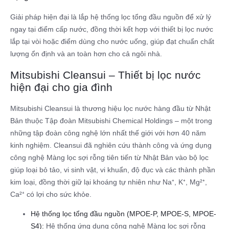
Giải pháp hiện đại là lắp hệ thống lọc tổng đầu nguồn để xử lý
ngay tại điểm cấp nước, đồng thời kết hợp với thiết bị lọc nước
lắp tại vòi hoặc điểm dùng cho nước uống, giúp đạt chuẩn chất
lượng ổn định và an toàn hơn cho cả ngôi nhà.
Mitsubishi Cleansui – Thiết bị lọc nước
hiện đại cho gia đình
Mitsubishi Cleansui là thương hiệu lọc nước hàng đầu từ Nhật
Bản thuộc Tập đoàn Mitsubishi Chemical Holdings – một trong
những tập đoàn công nghệ lớn nhất thế giới với hơn 40 năm
kinh nghiệm. Cleansui đã nghiên cứu thành công và ứng dụng
công nghệ Màng lọc sợi rỗng tiên tiến từ Nhật Bản vào bộ lọc
giúp loại bỏ tảo, vi sinh vật, vi khuẩn, độ đục và các thành phần
kim loại, đồng thời giữ lại khoáng tự nhiên như Na⁺, K⁺, Mg²⁺,
Ca²⁺ có lợi cho sức khỏe.
Hệ thống lọc tổng đầu nguồn (MPOE-P, MPOE-S, MPOE-
S4):
Hệ thống ứng dụng công nghệ Màng lọc sợi rỗng