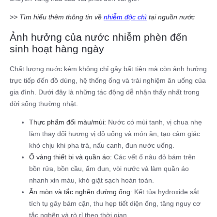
>> Tìm hiểu thêm thông tin về
nhiễm độc chì
tại nguồn nước
Ảnh hưởng của nước nhiễm phèn đến
sinh hoạt hàng ngày
Chất lượng nước kém không chỉ gây bất tiện mà còn ảnh hưởng
trực tiếp đến đồ dùng, hệ thống ống và trải nghiệm ăn uống của
gia đình. Dưới đây là những tác động dễ nhận thấy nhất trong
đời sống thường nhật.​
Thực phẩm đổi màu/mùi:
Nước có mùi tanh, vị chua nhẹ
làm thay đổi hương vị đồ uống và món ăn, tạo cảm giác
khó chịu khi pha trà, nấu canh, đun nước uống.​
Ố vàng thiết bị và quần áo:
Các vết ố nâu đỏ bám trên
bồn rửa, bồn cầu, ấm đun, vòi nước và làm quần áo
nhanh xỉn màu, khó giặt sạch hoàn toàn.​
Ăn mòn và tắc nghẽn đường ống:
Kết tủa hydroxide sắt
tích tụ gây bám cặn, thu hẹp tiết diện ống, tăng nguy cơ
tắc nghẽn và rò rỉ theo thời gian.​