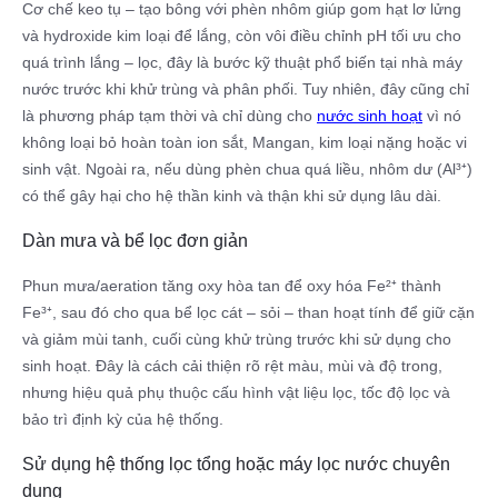
Cơ chế keo tụ – tạo bông với phèn nhôm giúp gom hạt lơ lửng
và hydroxide kim loại để lắng, còn vôi điều chỉnh pH tối ưu cho
quá trình lắng – lọc, đây là bước kỹ thuật phổ biến tại nhà máy
nước trước khi khử trùng và phân phối. Tuy nhiên, đây cũng chỉ
là phương pháp tạm thời và chỉ dùng cho
nước sinh hoạt
vì nó
không loại bỏ hoàn toàn ion sắt, Mangan, kim loại nặng hoặc vi
sinh vật. Ngoài ra, nếu dùng phèn chua quá liều, nhôm dư (Al³⁺)
có thể gây hại cho hệ thần kinh và thận khi sử dụng lâu dài.
Dàn mưa và bể lọc đơn giản
Phun mưa/aeration tăng oxy hòa tan để oxy hóa Fe²⁺ thành
Fe³⁺, sau đó cho qua bể lọc cát – sỏi – than hoạt tính để giữ cặn
và giảm mùi tanh, cuối cùng khử trùng trước khi sử dụng cho
sinh hoạt. Đây là cách cải thiện rõ rệt màu, mùi và độ trong,
nhưng hiệu quả phụ thuộc cấu hình vật liệu lọc, tốc độ lọc và
bảo trì định kỳ của hệ thống.​
Sử dụng hệ thống lọc tổng hoặc máy lọc nước chuyên
dụng