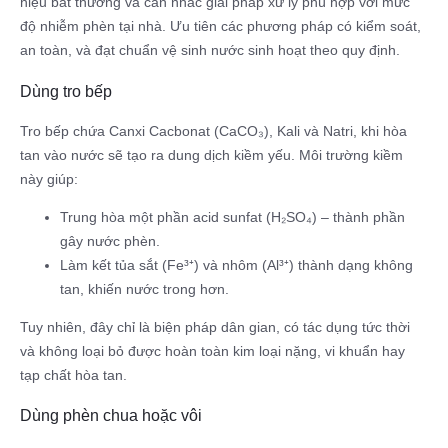
hiệu bất thường và cân nhắc giải pháp xử lý phù hợp với mức
độ nhiễm phèn tại nhà. Ưu tiên các phương pháp có kiểm soát,
an toàn, và đạt chuẩn vệ sinh nước sinh hoạt theo quy định.​
Dùng tro bếp
Tro bếp chứa Canxi Cacbonat (CaCO₃), Kali và Natri, khi hòa
tan vào nước sẽ tạo ra dung dịch kiềm yếu. Môi trường kiềm
này giúp:
Trung hòa một phần acid sunfat (H₂SO₄) – thành phần
gây nước phèn.
Làm kết tủa sắt (Fe³⁺) và nhôm (Al³⁺) thành dạng không
tan, khiến nước trong hơn.
Tuy nhiên, đây chỉ là biện pháp dân gian, có tác dụng tức thời
và không loại bỏ được hoàn toàn kim loại nặng, vi khuẩn hay
tạp chất hòa tan.
Dùng phèn chua hoặc vôi