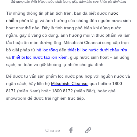
Sử dụng các thiết bị lọc nước chất lượng giúp đảm bảo sức khỏe gia đình bạn
Từ những thông tin phân tích trên, bạn đã biết được
nước
nhiễm phèn
là gì và ảnh hưởng của chúng đến nguồn nước sinh
hoạt như thế nào. Đây là tình trạng phổ biến khi dùng nước
ngầm, gây ố vàng đồ dùng, ảnh hưởng mùi vị thực phẩm và làm
tắc hoặc ăn mòn đường ống. Mitsubishi Cleansui cung cấp trọn
bộ giải pháp từ
hệ lọc tổng
đến
thiết bị lọc nước dưới chậu rửa
và
thiết bị lọc nước tạo ion kiềm
, giúp nước sinh hoạt – ăn uống
sạch, an toàn và giữ khoáng tự nhiên cho gia đình.​
Để được tư vấn sản phẩm lọc nước phù hợp với nguồn nước và
ngân sách, hãy liên hệ
Mitsubishi Cleansui
qua hotline
1800
8171
(miền Nam) hoặc
1800 8172
(miền Bắc), hoặc ghé
showroom để được trải nghiệm trực tiếp.
Chia sẻ