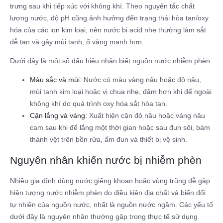
trưng sau khi tiếp xúc với không khí. Theo nguyên tắc chất
lượng nước, độ pH cũng ảnh hưởng đến trạng thái hòa tan/oxy
hóa của các ion kim loại, nên nước bị acid nhẹ thường làm sắt
dễ tan và gây mùi tanh, ố vàng mạnh hơn.
Dưới đây là một số dấu hiệu nhận biết nguồn nước nhiễm phèn:​
Màu sắc và mùi:
Nước có màu vàng nâu hoặc đỏ nâu,
mùi tanh kim loại hoặc vị chua nhẹ, đậm hơn khi để ngoài
không khí do quá trình oxy hóa sắt hòa tan.​
Cặn lắng và váng:
Xuất hiện cặn đỏ nâu hoặc váng nâu
cam sau khi để lắng một thời gian hoặc sau đun sôi, bám
thành vệt trên bồn rửa, ấm đun và thiết bị vệ sinh.​
Nguyên nhân khiến nước bị nhiễm phèn
Nhiều gia đình dùng nước giếng khoan hoặc vùng trũng dễ gặp
hiện tượng nước nhiễm phèn do điều kiện địa chất và biến đổi
tự nhiên của nguồn nước, nhất là nguồn nước ngầm. Các yếu tố
dưới đây là nguyên nhân thường gặp trong thực tế sử dụng.​