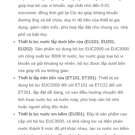
giúp loại bỏ các vi khuẩn, tạp chất nhỏ đến 0.01
micromet, đồng thời giữ lại Clo dư giúp kháng khuẩn
đường ống và bể chứa, duy trì độ bền của thiết bị gia
dụng, giảm nấm mốc, phù hợp lắp đặt cho chung cư, nhà
phố và biệt thự.​
Thiết bị lọc nước lắp dưới bồn rửa (EU101, EU201,
EU202):
Sản phẩm sử dụng bộ lọc EUC2000 và EUC3000
với công suất lọc 8000 lít nước, lọc nước giúp loại bỏ vi
khuẩn và giữ khoáng tự nhiên, bộ lọc được lắp dưới bồn
rửa giúp tối ưu không gian.
Thiết bị lắp trên bồn rửa (ET101, ET201):
Thiết bị sử
dụng bộ lọc EUC2000 đối với ET101 và ETC21 đối với
ET201, lắp đặt dễ dàng, có van điều hướng chuyển đổi
linh hoạt nước lọc và nước máy, phù hợp căn hộ nhỏ
hoặc người sống độc thân.​
Thiết bị lọc nước ion kiềm (EU301):
Đây là sản phẩm cao
cấp với bộ lọc EUC3000, có khả năng lọc và điện phân
nước thành 6 mức độ pH khác nhau, tạo ra nước ion kiềm