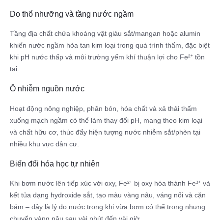
Do thổ nhưỡng và tầng nước ngầm
Tầng địa chất chứa khoáng vật giàu sắt/mangan hoặc alumin
khiến nước ngầm hòa tan kim loại trong quá trình thấm, đặc biệt
khi pH nước thấp và môi trường yếm khí thuận lợi cho Fe²⁺ tồn
tại.​
Ô nhiễm nguồn nước
Hoạt động nông nghiệp, phân bón, hóa chất và xả thải thấm
xuống mạch ngầm có thể làm thay đổi pH, mang theo kim loại
và chất hữu cơ, thúc đẩy hiện tượng nước nhiễm sắt/phèn tại
nhiều khu vực dân cư.​
Biến đổi hóa học tự nhiên
Khi bơm nước lên tiếp xúc với oxy, Fe²⁺ bị oxy hóa thành Fe³⁺ và
kết tủa dạng hydroxide sắt, tạo màu vàng nâu, váng nổi và cặn
bám – đây là lý do nước trong khi vừa bơm có thể trong nhưng
chuyển vàng nâu sau vài phút đến vài giờ.​