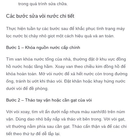
trong quá trình sửa chữa.
Các bước sửa vòi nước chi tiết
Thực hiện tuần tự các bước sau để khắc phục tình trạng máy
lọc nước bị chảy nhỏ giọt một cách hiệu quả và an toàn.
Bước 1 – Khóa nguồn nước cấp chính
Tìm van khóa nước tổng của nhà, thường đặt ở khu vực đồng
hồ nước hoặc tầng hầm. Xoay van theo chiều kim đồng hồ để
khóa hoàn toàn. Mở vòi nước để xả hết nước còn trong đường
ống, tránh bị ướt khi tháo vòi. Đặt khăn hoặc khay hứng nước
dưới vòi để đề phòng.
Bước 2 – Tháo tay vặn hoặc cần gạt của vòi
Với vòi xoay, tìm vít ẩn dưới nắp nhựa màu xanh/đỏ trên núm
vặn. Dùng dao nhỏ bẩy nắp và tháo vít bên trong. Với vòi gạt,
vít thường nằm phía sau cần gạt. Tháo cẩn thận và để các chi
tiết theo thứ tự để dễ lắp lại.