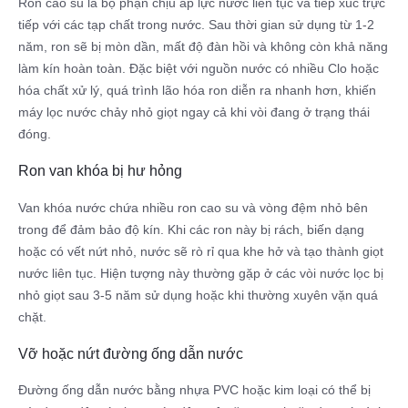
Ron cao su là bộ phận chịu áp lực nước liên tục và tiếp xúc trực
tiếp với các tạp chất trong nước. Sau thời gian sử dụng từ 1-2
năm, ron sẽ bị mòn dần, mất độ đàn hồi và không còn khả năng
làm kín hoàn toàn. Đặc biệt với nguồn nước có nhiều Clo hoặc
hóa chất xử lý, quá trình lão hóa ron diễn ra nhanh hơn, khiến
máy lọc nước chảy nhỏ giọt ngay cả khi vòi đang ở trạng thái
đóng.
Ron van khóa bị hư hỏng
Van khóa nước chứa nhiều ron cao su và vòng đệm nhỏ bên
trong để đảm bảo độ kín. Khi các ron này bị rách, biến dạng
hoặc có vết nứt nhỏ, nước sẽ rò rỉ qua khe hở và tạo thành giọt
nước liên tục. Hiện tượng này thường gặp ở các vòi nước lọc bị
nhỏ giọt sau 3-5 năm sử dụng hoặc khi thường xuyên vặn quá
chặt.
Vỡ hoặc nứt đường ống dẫn nước
Đường ống dẫn nước bằng nhựa PVC hoặc kim loại có thể bị