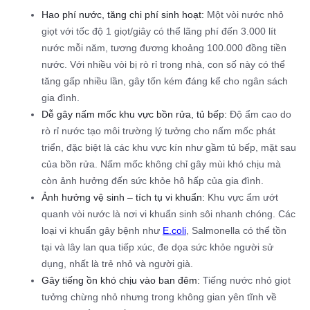
Hao phí nước, tăng chi phí sinh hoạt:
Một vòi nước nhỏ
giọt với tốc độ 1 giọt/giây có thể lãng phí đến 3.000 lít
nước mỗi năm, tương đương khoảng 100.000 đồng tiền
nước. Với nhiều vòi bị rò rỉ trong nhà, con số này có thể
tăng gấp nhiều lần, gây tốn kém đáng kể cho ngân sách
gia đình.
Dễ gây nấm mốc khu vực bồn rửa, tủ bếp:
Độ ẩm cao do
rò rỉ nước tạo môi trường lý tưởng cho nấm mốc phát
triển, đặc biệt là các khu vực kín như gầm tủ bếp, mặt sau
của bồn rửa. Nấm mốc không chỉ gây mùi khó chịu mà
còn ảnh hưởng đến sức khỏe hô hấp của gia đình.
Ảnh hưởng vệ sinh – tích tụ vi khuẩn:
Khu vực ẩm ướt
quanh vòi nước là nơi vi khuẩn sinh sôi nhanh chóng. Các
loại vi khuẩn gây bệnh như
E.coli
, Salmonella có thể tồn
tại và lây lan qua tiếp xúc, đe dọa sức khỏe người sử
dụng, nhất là trẻ nhỏ và người già.
Gây tiếng ồn khó chịu vào ban đêm:
Tiếng nước nhỏ giọt
tưởng chừng nhỏ nhưng trong không gian yên tĩnh về