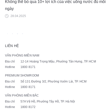
Không thể bỏ qua 10+ lợi ích của việc uống nước đủ mỗi
ngày
28.04.2025
LIÊN HỆ
VĂN PHÒNG MIỀN NAM
Địa chỉ
12-14 Hoàng Trọng Mậu, Phường Tân Hưng, TP. HCM
Hotline
1800 8171
PREMIUM SHOWROOM
Địa chỉ
Số 131 Đường 3/2, Phường Vườn Lài, TP. HCM
Hotline
1800 8171
VĂN PHÒNG MIỀN BẮC
Địa chỉ
57A Vệ Hồ, Phường Tây Hồ, TP. Hà Nội
Hotline
1800 8172