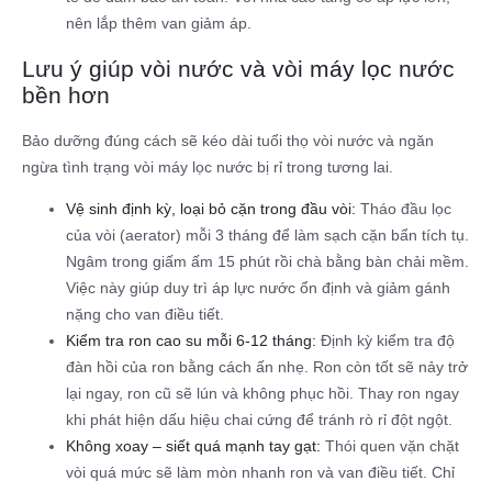
nên lắp thêm van giảm áp.
Lưu ý giúp vòi nước và vòi máy lọc nước
bền hơn
Bảo dưỡng đúng cách sẽ kéo dài tuổi thọ vòi nước và ngăn
ngừa tình trạng vòi máy lọc nước bị rỉ trong tương lai.
Vệ sinh định kỳ, loại bỏ cặn trong đầu vòi:
Tháo đầu lọc
của vòi (aerator) mỗi 3 tháng để làm sạch cặn bẩn tích tụ.
Ngâm trong giấm ấm 15 phút rồi chà bằng bàn chải mềm.
Việc này giúp duy trì áp lực nước ổn định và giảm gánh
nặng cho van điều tiết.
Kiểm tra ron cao su mỗi 6-12 tháng:
Định kỳ kiểm tra độ
đàn hồi của ron bằng cách ấn nhẹ. Ron còn tốt sẽ nảy trở
lại ngay, ron cũ sẽ lún và không phục hồi. Thay ron ngay
khi phát hiện dấu hiệu chai cứng để tránh rò rỉ đột ngột.
Không xoay – siết quá mạnh tay gạt:
Thói quen vặn chặt
vòi quá mức sẽ làm mòn nhanh ron và van điều tiết. Chỉ