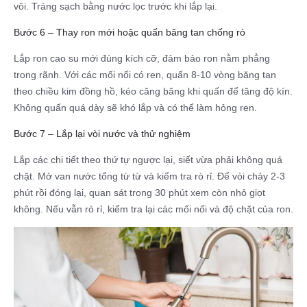
vôi. Tráng sạch bằng nước lọc trước khi lắp lại.
Bước 6 – Thay ron mới hoặc quấn băng tan chống rò
Lắp ron cao su mới đúng kích cỡ, đảm bảo ron nằm phẳng
trong rãnh. Với các mối nối có ren, quấn 8-10 vòng băng tan
theo chiều kim đồng hồ, kéo căng băng khi quấn để tăng độ kín.
Không quấn quá dày sẽ khó lắp và có thể làm hỏng ren.
Bước 7 – Lắp lại vòi nước và thử nghiệm
Lắp các chi tiết theo thứ tự ngược lại, siết vừa phải không quá
chặt. Mở van nước tổng từ từ và kiểm tra rò rỉ. Để vòi chảy 2-3
phút rồi đóng lại, quan sát trong 30 phút xem còn nhỏ giọt
không. Nếu vẫn rò rỉ, kiểm tra lại các mối nối và độ chặt của ron.