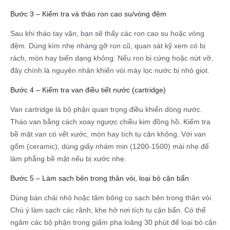
Bước 3 – Kiểm tra và tháo ron cao su/vòng đệm
Sau khi tháo tay vặn, bạn sẽ thấy các ron cao su hoặc vòng
đệm. Dùng kìm nhẹ nhàng gỡ ron cũ, quan sát kỹ xem có bị
rách, mòn hay biến dạng không. Nếu ron bị cứng hoặc nứt vỡ,
đây chính là nguyên nhân khiến vòi máy lọc nước bị nhỏ giọt.
Bước 4 – Kiểm tra van điều tiết nước (cartridge)
Van cartridge là bộ phận quan trọng điều khiển dòng nước.
Tháo van bằng cách xoay ngược chiều kim đồng hồ. Kiểm tra
bề mặt van có vết xước, mòn hay tích tụ cặn không. Với van
gốm (ceramic), dùng giấy nhám mịn (1200-1500) mài nhẹ để
làm phẳng bề mặt nếu bị xước nhẹ.
Bước 5 – Làm sạch bên trong thân vòi, loại bỏ cặn bẩn
Dùng bàn chải nhỏ hoặc tăm bông cọ sạch bên trong thân vòi.
Chú ý làm sạch các rãnh, khe hở nơi tích tụ cặn bẩn. Có thể
ngâm các bộ phận trong giấm pha loãng 30 phút để loại bỏ cặn