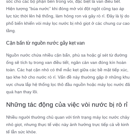
sốc cho các bộ phận bên trong vòi, đặc biệt là van điều tiết.
Hiện tượng “búa nước” khi đóng mở vòi đột ngột cũng tạo áp
lực tức thời lên hệ thống, làm hỏng ron và gây rò rỉ. Đây là lý do
phổ biến khiến vòi máy lọc nước bị nhỏ giọt ở các chung cư cao
tầng.
Cặn bẩn từ nguồn nước gây kẹt van
Nguồn nước chứa nhiều cặn bẩn, phù sa hoặc gỉ sét từ đường
ống sẽ tích tụ trong van điều tiết, ngăn cản van đóng kín hoàn
toàn. Các hạt cặn nhỏ có thể mắc kẹt giữa các bề mặt tiếp xúc,
tạo khe hở cho nước rò rỉ. Vấn đề này thường gặp ở những khu
vực chưa lắp hệ thống lọc thô đầu nguồn hoặc máy lọc nước đã
quá hạn thay lõi.
Những tác động của việc vòi nước bị rò rỉ
Nhiều người thường chủ quan với tình trạng máy lọc nước chảy
nhỏ giọt, nhưng thực tế việc này ảnh hưởng trực tiếp cả về kinh
tế lẫn sức khỏe.