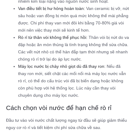
nhiễm kim loại nặng vào nguồn nước sinh hoạt.
Van điều tiết bị hư hỏng hoàn toàn:
Van ceramic bị vỡ, nứt
sâu hoặc van đồng bị mòn quá mức không thể mài phẳng
được. Chi phí thay van mới đôi khi bằng 70-80% giá vòi
mới nên việc thay mới sẽ kinh tế hơn.
Rò rỉ từ thân vòi không thể phục hồi:
Thân vòi bị nứt do va
đập hoặc ăn mòn thủng là tình trạng không thể sửa chữa.
Các vết nứt nhỏ có thể hàn đắp tạm thời nhưng sẽ nhanh
chóng rò rỉ trở lại do áp lực nước.
Máy lọc nước bị chảy nhỏ giọt dù đã thay ron:
Nếu đã
thay ron mới, siết chặt các mối nối mà máy lọc nước vẫn
rò rỉ, có thể do cấu trúc vòi đã bị biến dạng hoặc không
còn phù hợp với hệ thống lọc. Lúc này cần thay vòi
chuyên dụng cho máy lọc nước.
Cách chọn vòi nước để hạn chế rò rỉ
Đầu tư vào vòi nước chất lượng ngay từ đầu sẽ giúp giảm thiểu
nguy cơ rò rỉ và tiết kiệm chi phí sửa chữa về sau.