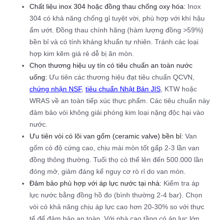
Chất liệu inox 304 hoặc đồng thau chống oxy hóa:
Inox
304 có khả năng chống gỉ tuyệt vời, phù hợp với khí hậu
ẩm ướt. Đồng thau chính hãng (hàm lượng đồng >59%)
bền bỉ và có tính kháng khuẩn tự nhiên. Tránh các loại
hợp kim kẽm giá rẻ dễ bị ăn mòn.
Chọn thương hiệu uy tín có tiêu chuẩn an toàn nước
uống:
Ưu tiên các thương hiệu đạt tiêu chuẩn QCVN,
chứng nhận NSF
,
tiêu chuẩn Nhật Bản JIS
, KTW hoặc
WRAS về an toàn tiếp xúc thực phẩm. Các tiêu chuẩn này
đảm bảo vòi không giải phóng kim loại nặng độc hại vào
nước.
Ưu tiên vòi có lõi van gốm (ceramic valve) bền bỉ:
Van
gốm có độ cứng cao, chịu mài mòn tốt gấp 2-3 lần van
đồng thông thường. Tuổi thọ có thể lên đến 500.000 lần
đóng mở, giảm đáng kể nguy cơ rò rỉ do van mòn.
Đảm bảo phù hợp với áp lực nước tại nhà:
Kiểm tra áp
lực nước bằng đồng hồ đo (bình thường 2-4 bar). Chọn
vòi có khả năng chịu áp lực cao hơn 20-30% so với thực
tế để đảm bảo an toàn. Với nhà cao tầng có áp lực lớn,