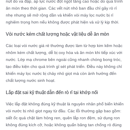
nứt do va đập, áp lực nước đột ngột tăng cao hoặc do quá trình
ăn mòn theo thời gian. Các vết nứt nhỏ ban đầu chỉ gây rò rỉ
nhẹ nhưng sẽ mở rộng dần và khiến vòi máy lọc nước bị rỉ
nghiêm trọng hơn nếu không được phát hiện và xử lý kịp thời.
Vòi nước kém chất lượng hoặc vật liệu dễ ăn mòn
Các loại vòi nước giá rẻ thường được làm từ hợp kim kẽm hoặc
nhôm kém chất lượng, dễ bị oxy hóa và ăn mòn khi tiếp xúc với
nước. Lớp mạ chrome bên ngoài cũng nhanh chóng bong tróc,
tạo điều kiện cho quá trình gỉ sét phát triển. Điều này không chỉ
khiến máy lọc nước bị chảy nhỏ giọt mà còn ảnh hưởng đến
chất lượng nước sinh hoạt.
Lắp đặt sai kỹ thuật dẫn đến rò rỉ tại khớp nối
Việc lắp đặt không đúng kỹ thuật là nguyên nhân phổ biến khiến
vòi nước bị nhỏ giọt ngay từ đầu. Các lỗi thường gặp bao gồm:
siết ốc quá chặt làm hỏng ren, quên lắp ron đệm, sử dụng ron
không đúng kích cỡ, hoặc không quấn băng tan chống rò đúng