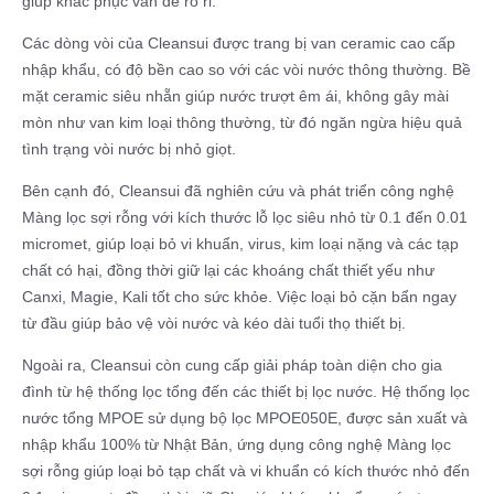
giúp khắc phục vấn đề rò rỉ.
Các dòng vòi của Cleansui được trang bị van ceramic cao cấp
nhập khẩu, có độ bền cao so với các vòi nước thông thường. Bề
mặt ceramic siêu nhẵn giúp nước trượt êm ái, không gây mài
mòn như van kim loại thông thường, từ đó ngăn ngừa hiệu quả
tình trạng vòi nước bị nhỏ giọt.
Bên cạnh đó, Cleansui đã nghiên cứu và phát triển công nghệ
Màng lọc sợi rỗng với kích thước lỗ lọc siêu nhỏ từ 0.1 đến 0.01
micromet, giúp loại bỏ vi khuẩn, virus, kim loại nặng và các tạp
chất có hại, đồng thời giữ lại các khoáng chất thiết yếu như
Canxi, Magie, Kali tốt cho sức khỏe. Việc loại bỏ cặn bẩn ngay
từ đầu giúp bảo vệ vòi nước và kéo dài tuổi thọ thiết bị.
Ngoài ra, Cleansui còn cung cấp giải pháp toàn diện cho gia
đình từ hệ thống lọc tổng đến các thiết bị lọc nước. Hệ thống lọc
nước tổng MPOE sử dụng bộ lọc MPOE050E, được sản xuất và
nhập khẩu 100% từ Nhật Bản, ứng dụng công nghệ Màng lọc
sợi rỗng giúp loại bỏ tạp chất và vi khuẩn có kích thước nhỏ đến