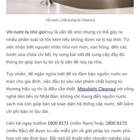
Vòi nước chất lượng từ Cleansui
Vòi nước bị nhỏ giọt
tuy là vấn đề nhỏ nhưng có thể gây ra
nhiều phiền toái và tốn kém nếu không được xử lý kịp thời. Từ
việc nhận biết nguyên nhân như ron mòn, van hỏng, đến các
bước sửa chữa chi tiết, hy vọng bài viết đã cung cấp đầy đủ
thông tin giúp bạn tự tin xử lý vấn đề này tại nhà.
Tuy nhiên, để ngăn ngừa triệt để và đảm bảo nguồn nước an
toàn cho gia đình, việc đầu tư vào sản phẩm chất lượng từ
thương hiệu uy tín là điều cần thiết.
Mitsubishi Cleansui
với công
nghệ tiên tiến từ Nhật Bản, không chỉ mang đến nguồn nước
sạch mà còn giúp bảo vệ toàn diện hệ thống cấp nước, tiết kiệm
chi phí bảo trì lâu dài.
Liên hệ ngay hotline
1800 8171
(miền Nam) hoặc
1800 8172
(miền Bắc) để được tư vấn miễn phí về giải pháp lọc nước phù
hợp với gia đình bạn. Đội ngũ kỹ thuật viên chuyên nghiệp của