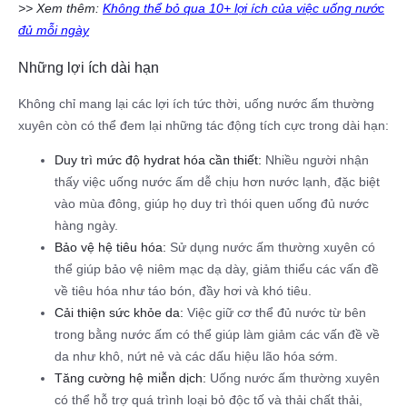
>> Xem thêm:
Không thể bỏ qua 10+ lợi ích của việc uống nước
đủ mỗi ngày
Những lợi ích dài hạn
Không chỉ mang lại các lợi ích tức thời, uống nước ấm thường
xuyên còn có thể đem lại những tác động tích cực trong dài hạn:
Duy trì mức độ hydrat hóa cần thiết:
Nhiều người nhận
thấy việc uống nước ấm dễ chịu hơn nước lạnh, đặc biệt
vào mùa đông, giúp họ duy trì thói quen uống đủ nước
hàng ngày.
Bảo vệ hệ tiêu hóa:
Sử dụng nước ấm thường xuyên có
thể giúp bảo vệ niêm mạc dạ dày, giảm thiểu các vấn đề
về tiêu hóa như táo bón, đầy hơi và khó tiêu.
Cải thiện sức khỏe da:
Việc giữ cơ thể đủ nước từ bên
trong bằng nước ấm có thể giúp làm giảm các vấn đề về
da như khô, nứt nẻ và các dấu hiệu lão hóa sớm.
Tăng cường hệ miễn dịch:
Uống nước ấm thường xuyên
có thể hỗ trợ quá trình loại bỏ độc tố và thải chất thải,