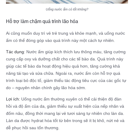
Uống nước ấm có tốt không?
Hỗ trợ làm chậm quá trình lão hóa
Ai cũng muốn duy trì vẻ trẻ trung và khỏe mạnh, và uống nước
ấm có thể đóng góp vào quá trình này một cách tự nhiên.
Tác dụng:
Nước ấm giúp kích thích lưu thông máu, tăng cường
cung cấp oxy và dưỡng chất cho các tế bào da. Quá trình này
giúp các tế bào da hoạt động hiệu quả hơn, tăng cường khả
năng tái tạo và sửa chữa. Ngoài ra, nước ấm còn hỗ trợ quá
trình loại bỏ độc tố, giảm thiểu tác động tiêu cực của các gốc tự
do – nguyên nhân chính gây lão hóa sớm.
Lợi ích:
Uống nước ấm thường xuyên có thể cải thiện độ đàn
hồi và độ ẩm của da, giảm thiểu sự xuất hiện của nếp nhăn và
đốm nâu, đồng thời mang lại vẻ tươi sáng tự nhiên cho làn da.
Làn da được hydrat hóa tốt từ bên trong sẽ ít bị khô, nứt nẻ và
dễ phục hồi sau tổn thương.