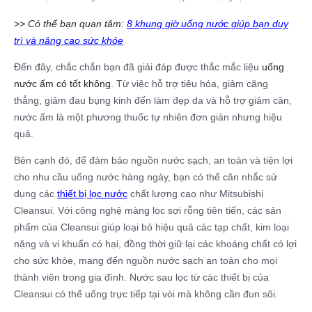
>> Có thể bạn quan tâm:
8 khung giờ uống nước giúp bạn duy
trì và nâng cao sức khỏe
Đến đây, chắc chắn bạn đã giải đáp được thắc mắc liệu
uống
nước ấm có tốt không
. Từ việc hỗ trợ tiêu hóa, giảm căng
thẳng, giảm đau bụng kinh đến làm đẹp da và hỗ trợ giảm cân,
nước ấm là một phương thuốc tự nhiên đơn giản nhưng hiệu
quả.
Bên cạnh đó, để đảm bảo nguồn nước sạch, an toàn và tiện lợi
cho nhu cầu uống nước hàng ngày, bạn có thể cân nhắc sử
dụng các
thiết bị lọc nước
chất lượng cao như Mitsubishi
Cleansui. Với công nghệ màng lọc sợi rỗng tiên tiến, các sản
phẩm của Cleansui giúp loại bỏ hiệu quả các tạp chất, kim loại
nặng và vi khuẩn có hại, đồng thời giữ lại các khoáng chất có lợi
cho sức khỏe, mang đến nguồn nước sạch an toàn cho mọi
thành viên trong gia đình. Nước sau lọc từ các thiết bị của
Cleansui có thể uống trực tiếp tại vòi mà không cần đun sôi.