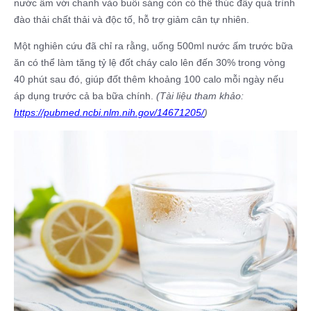
nước ấm với chanh vào buổi sáng còn có thể thúc đẩy quá trình
đào thải chất thải và độc tố, hỗ trợ giảm cân tự nhiên.
Một nghiên cứu đã chỉ ra rằng, uống 500ml nước ấm trước bữa
ăn có thể làm tăng tỷ lệ đốt cháy calo lên đến 30% trong vòng
40 phút sau đó, giúp đốt thêm khoảng 100 calo mỗi ngày nếu
áp dụng trước cả ba bữa chính.
(Tài liệu tham khảo:
https://pubmed.ncbi.nlm.nih.gov/14671205/
)