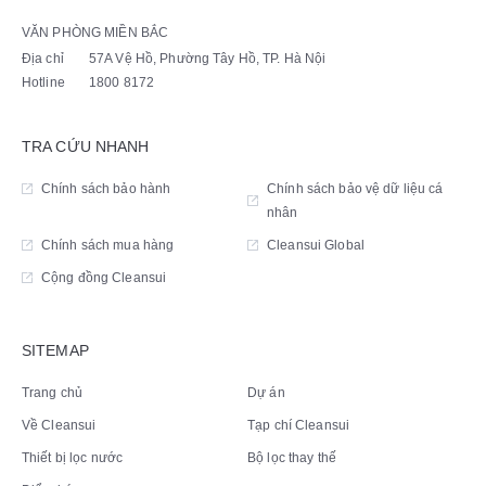
VĂN PHÒNG MIỀN BẮC
Địa chỉ
57A Vệ Hồ, Phường Tây Hồ, TP. Hà Nội
Hotline
1800 8172
TRA CỨU NHANH
Chính sách bảo hành
Chính sách bảo vệ dữ liệu cá
nhân
Chính sách mua hàng
Cleansui Global
Cộng đồng Cleansui
SITEMAP
Trang chủ
Dự án
Về Cleansui
Tạp chí Cleansui
Thiết bị lọc nước
Bộ lọc thay thế