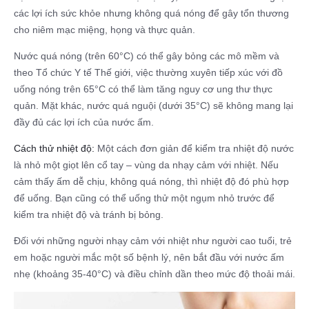
các lợi ích sức khỏe nhưng không quá nóng để gây tổn thương
cho niêm mạc miệng, họng và thực quản.
Nước quá nóng (trên 60°C) có thể gây bỏng các mô mềm và
theo Tổ chức Y tế Thế giới, việc thường xuyên tiếp xúc với đồ
uống nóng trên 65°C có thể làm tăng nguy cơ ung thư thực
quản. Mặt khác, nước quá nguội (dưới 35°C) sẽ không mang lại
đầy đủ các lợi ích của nước ấm.
Cách thử nhiệt độ:
Một cách đơn giản để kiểm tra nhiệt độ nước
là nhỏ một giọt lên cổ tay – vùng da nhạy cảm với nhiệt. Nếu
cảm thấy ấm dễ chịu, không quá nóng, thì nhiệt độ đó phù hợp
để uống. Bạn cũng có thể uống thử một ngụm nhỏ trước để
kiểm tra nhiệt độ và tránh bị bỏng.
Đối với những người nhạy cảm với nhiệt như người cao tuổi, trẻ
em hoặc người mắc một số bệnh lý, nên bắt đầu với nước ấm
nhẹ (khoảng 35-40°C) và điều chỉnh dần theo mức độ thoải mái.