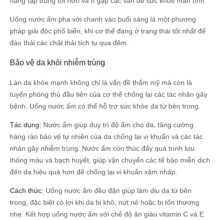
năng tập trung tốt hơn và ít gặp các vấn đề sức khỏe mãn tính.
Uống nước ấm pha với chanh vào buổi sáng là một phương
pháp giải độc phổ biến, khi cơ thể đang ở trạng thái tốt nhất để
đào thải các chất thải tích tụ qua đêm.
Bảo vệ da khỏi nhiễm trùng
Làn da khỏe mạnh không chỉ là vấn đề thẩm mỹ mà còn là
tuyến phòng thủ đầu tiên của cơ thể chống lại các tác nhân gây
bệnh. Uống nước ấm có thể hỗ trợ sức khỏe da từ bên trong.
Tác dụng:
Nước ấm giúp duy trì độ ẩm cho da, tăng cường
hàng rào bảo vệ tự nhiên của da chống lại vi khuẩn và các tác
nhân gây nhiễm trùng. Nước ấm còn thúc đẩy quá trình lưu
thông máu và bạch huyết, giúp vận chuyển các tế bào miễn dịch
đến da hiệu quả hơn để chống lại vi khuẩn xâm nhập.
Cách thức:
Uống nước ấm đều đặn giúp làm dịu da từ bên
trong, đặc biệt có lợi khi da bị khô, nứt nẻ hoặc bị tổn thương
nhẹ. Kết hợp uống nước ấm với chế độ ăn giàu vitamin C và E