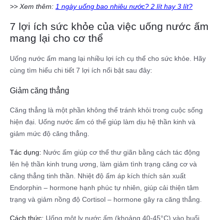
>> Xem thêm:
1 ngày uống bao nhiêu nước? 2 lít hay 3 lít?
7 lợi ích sức khỏe của việc uống nước ấm
mang lại cho cơ thể
Uống nước ấm mang lại nhiều lợi ích cụ thể cho sức khỏe. Hãy
cùng tìm hiểu chi tiết 7 lợi ích nổi bật sau đây:
Giảm căng thẳng
Căng thẳng là một phần không thể tránh khỏi trong cuộc sống
hiện đại. Uống nước ấm có thể giúp làm dịu hệ thần kinh và
giảm mức độ căng thẳng.
Tác dụng:
Nước ấm giúp cơ thể thư giãn bằng cách tác động
lên hệ thần kinh trung ương, làm giảm tình trạng căng cơ và
căng thẳng tinh thần. Nhiệt độ ấm áp kích thích sản xuất
Endorphin – hormone hạnh phúc tự nhiên, giúp cải thiện tâm
trạng và giảm nồng độ Cortisol – hormone gây ra căng thẳng.
Cách thức:
Uống một ly nước ấm (khoảng 40-45°C) vào buổi