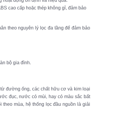
 hoạt động ổn định và hiệu quả.
ABS cao cấp hoặc thép không gỉ, đảm bảo
uân theo nguyên lý lọc đa tầng để đảm bảo
àn bộ gia đình.
t từ đường ống, các chất hữu cơ và kim loại
nước đục, nước có mùi, hay có màu sắc bất
 theo mùa, hệ thống lọc đầu nguồn là giải