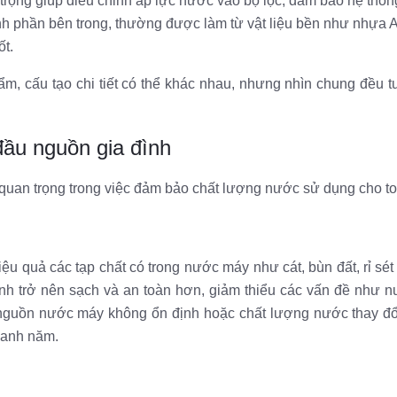
ọng giúp điều chỉnh áp lực nước vào bộ lọc, đảm bảo hệ thống
h phần bên trong, thường được làm từ vật liệu bền như nhựa 
ốt.
m, cấu tạo chi tiết có thể khác nhau, nhưng nhìn chung đều t
 đầu nguồn gia đình
quan trọng trong việc đảm bảo chất lượng nước sử dụng cho to
iệu quả các tạp chất có trong nước máy như cát, bùn đất, rỉ sé
ình trở nên sạch và an toàn hơn, giảm thiểu các vấn đề như 
 nguồn nước máy không ổn định hoặc chất lượng nước thay đổi
uanh năm.