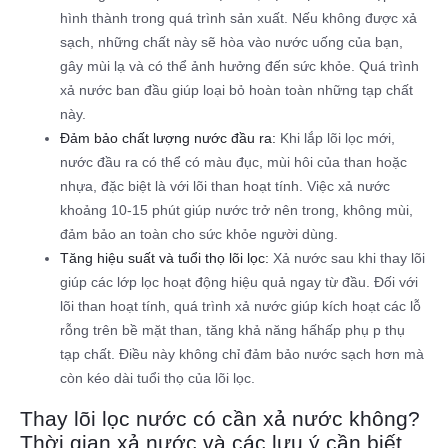
hình thành trong quá trình sản xuất. Nếu không được xả
sạch, những chất này sẽ hòa vào nước uống của bạn,
gây mùi lạ và có thể ảnh hưởng đến sức khỏe. Quá trình
xả nước ban đầu giúp loại bỏ hoàn toàn những tạp chất
này.
Đảm bảo chất lượng nước đầu ra:
Khi lắp lõi lọc mới,
nước đầu ra có thể có màu đục, mùi hôi của than hoặc
nhựa, đặc biệt là với lõi than hoạt tính. Việc xả nước
khoảng 10-15 phút giúp nước trở nên trong, không mùi,
đảm bảo an toàn cho sức khỏe người dùng.
Tăng hiệu suất và tuổi thọ lõi lọc:
Xả nước sau khi thay lõi
giúp các lớp lọc hoạt động hiệu quả ngay từ đầu. Đối với
lõi than hoạt tính, quá trình xả nước giúp kích hoạt các lỗ
rỗng trên bề mặt than, tăng khả năng hấhấp phụ p thụ
tạp chất. Điều này không chỉ đảm bảo nước sạch hơn mà
còn kéo dài tuổi thọ của lõi lọc.
Thay lõi lọc nước có cần xả nước không?
Thời gian xả nước và các lưu ý cần biết