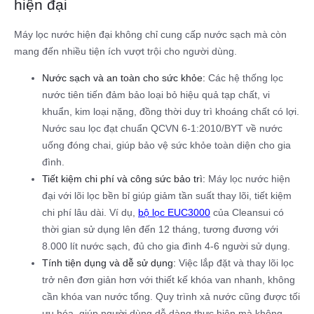
hiện đại
Máy lọc nước hiện đại không chỉ cung cấp nước sạch mà còn
mang đến nhiều tiện ích vượt trội cho người dùng.
Nước sạch và an toàn cho sức khỏe:
Các hệ thống lọc
nước tiên tiến đảm bảo loại bỏ hiệu quả tạp chất, vi
khuẩn, kim loại nặng, đồng thời duy trì khoáng chất có lợi.
Nước sau lọc đạt chuẩn QCVN 6-1:2010/BYT về nước
uống đóng chai, giúp bảo vệ sức khỏe toàn diện cho gia
đình.
Tiết kiệm chi phí và công sức bảo trì:
Máy lọc nước hiện
đại với lõi lọc bền bỉ giúp giảm tần suất thay lõi, tiết kiệm
chi phí lâu dài. Ví dụ,
bộ lọc EUC3000
của Cleansui có
thời gian sử dụng lên đến 12 tháng, tương đương với
8.000 lít nước sạch, đủ cho gia đình 4-6 người sử dụng.
Tính tiện dụng và dễ sử dụng:
Việc lắp đặt và thay lõi lọc
trở nên đơn giản hơn với thiết kế khóa van nhanh, không
cần khóa van nước tổng. Quy trình xả nước cũng được tối
ưu hóa, giúp người dùng dễ dàng thực hiện mà không