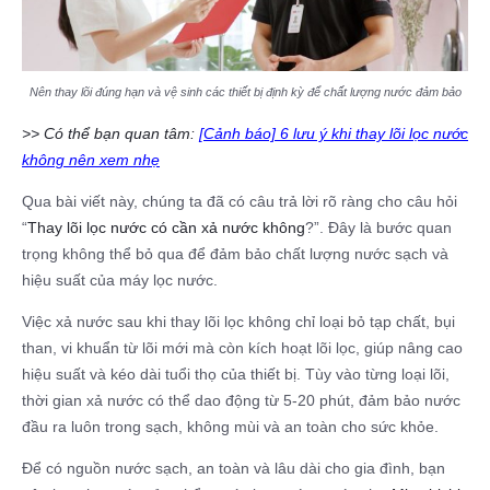
Nên thay lõi đúng hạn và vệ sinh các thiết bị định kỳ để chất lượng nước đảm bảo
>> Có thể bạn quan tâm:
[Cảnh báo] 6 lưu ý khi thay lõi lọc nước
không nên xem nhẹ
Qua bài viết này, chúng ta đã có câu trả lời rõ ràng cho câu hỏi
“
Thay lõi lọc nước có cần xả nước không
?”. Đây là bước quan
trọng không thể bỏ qua để đảm bảo chất lượng nước sạch và
hiệu suất của máy lọc nước.
Việc xả nước sau khi thay lõi lọc không chỉ loại bỏ tạp chất, bụi
than, vi khuẩn từ lõi mới mà còn kích hoạt lõi lọc, giúp nâng cao
hiệu suất và kéo dài tuổi thọ của thiết bị. Tùy vào từng loại lõi,
thời gian xả nước có thể dao động từ 5-20 phút, đảm bảo nước
đầu ra luôn trong sạch, không mùi và an toàn cho sức khỏe.
Để có nguồn nước sạch, an toàn và lâu dài cho gia đình, bạn