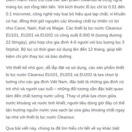
màng lọc sợi rỗng tiên tiến. Với kích thước lỗ lọc chỉ từ 0.01 đến
0.1 micromet, công nghệ này loại bỏ hiệu quả tạp chất, vi khuẩn
có hại, đồng thời giữ nguyên các khoáng chất tự nhiên có lợi
như Canxi, Natri, Kali và Magie. Các thiết bị lọc nước Cleansui
EU101, EU201 và EU202 có công suất 8.000 lít (tương đương
22 lít/ngày), phù hợp cho gia đình 4-6 người với lưu lượng lọc 3
lít/phút. Bộ lọc có thời gian sử dụng lên đến 12 tháng, giúp tiết
kiệm chi phí thay lọc và bảo dưỡng.
Với thiết kế nhỏ gọn, dễ lắp đặt và sử dụng, các sản phẩm thiết
bị lọc nước Cleansui EU101, EU201 và EU202 là lựa chọn lý
tưởng cho các gia đình Việt Nam, đặc biệt là những gia đình có
trẻ nhỏ và người cao tuổi – những đối tượng cần đặc biệt quan
tâm đến chất lượng nước uống. Thay vì phải lựa chọn giữa
nước khoáng và nước tinh khiết, người tiêu dùng giờ đây có thể
tận hưởng nguồn nước vừa sạch lại vừa giàu khoáng chất ngay
tại nhà với thiết bị lọc nước Cleansui.
Qua bài viết này, chúng ta đã tìm hiểu chi tiết về sự khác biệt