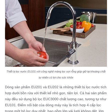
Thiết bị lọc nước EU101 với công nghệ màng lọc sợi rỗng giúp giữ lại khoáng chất
tự nhiên có lợi cho sức khỏe
Dòng sản phẩm EU201 và EU202 là những thiết bị lọc nước tích
hợp dưới bồn rửa với thiết kế nhỏ gọn, tiện lợi. Cả hai sản phẩm
này đều sử dụng bộ lọc EUC3000 chất lượng cao, tương tự như
EU101. Điểm nổi bật của dòng máy này là tích hợp 4 cấp lọc
trong một bộ lọc duy nhất, bao gồm lớp vải lưới không dệt, lớp