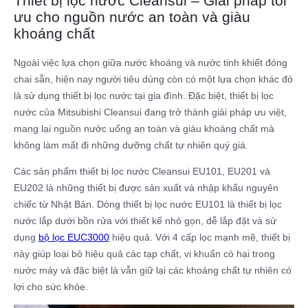
Thiết bị lọc nước Cleansui – Giải pháp tối
ưu cho nguồn nước an toàn và giàu
khoáng chất
Ngoài việc lựa chọn giữa nước khoáng và nước tinh khiết đóng
chai sẵn, hiện nay người tiêu dùng còn có một lựa chọn khác đó
là sử dụng thiết bị lọc nước tại gia đình. Đặc biệt, thiết bị lọc
nước của Mitsubishi Cleansui đang trở thành giải pháp ưu việt,
mang lại nguồn nước uống an toàn và giàu khoáng chất mà
không làm mất đi những dưỡng chất tự nhiên quý giá.
Các sản phẩm thiết bị lọc nước Cleansui EU101, EU201 và
EU202 là những thiết bị được sản xuất và nhập khẩu nguyên
chiếc từ Nhật Bản. Dòng thiết bị lọc nước EU101 là thiết bị lọc
nước lắp dưới bồn rửa với thiết kế nhỏ gọn, dễ lắp đặt và sử
dụng
bộ lọc EUC3000
hiệu quả. Với 4 cấp lọc mạnh mẽ, thiết bị
này giúp loại bỏ hiệu quả các tạp chất, vi khuẩn có hại trong
nước máy và đặc biệt là vẫn giữ lại các khoáng chất tự nhiên có
lợi cho sức khỏe.