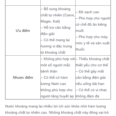
– Bổ sung khoáng
– Độ sạch cao
chất tự nhiên (Canxi,
– Phù hợp cho người
Magie, Kali)
có chế độ ăn kiêng
– Hỗ trợ cân bằng
Ưu điểm
muối
điện giải
– Phù hợp cho máy
– Có thể mang lại
móc y tế và sản xuất
hương vị đặc trưng
thuốc
từ khoáng chất
– Không phù hợp với
– Thiếu khoáng chất
một số người mắc
thiết yếu cho cơ thể
bệnh thận
– Có thể gây mất
Nhược điểm
– Có thể có hàm
cân bằng điện giải
lượng Natri cao
nếu uống dài hạn
không phù hợp cho
– Có thể có vị nhạt,
người tăng huyết áp
không đậm đà
Nước khoáng mang lại nhiều lợi ích sức khỏe nhờ hàm lượng
khoáng chất tự nhiên cao. Những khoáng chất này đóng vai trò