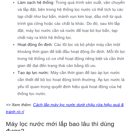
Làm sạch hệ thống:
Trong quá trình sản xuất, vận chuyển
và lắp đặt, bên trong hệ thống lọc nước có thể tích tụ các
tạp chất như bụi bẩn, mảnh vụn kim loại, dầu mỡ từ quá
trình gia công hoặc các chất lạ khác. Do đó, sau khi lắp
đặt, máy lọc nước cần xả nước để loại bỏ bụi bẩn, tạp
chất này ra khỏi hệ thống lọc.
Hoạt động ổn định:
Các lõi lọc và bộ phận máy cần một
khoảng thời gian để bắt đầu hoạt động ổn định. Mỗi lõi lọc
trong hệ thống có cơ chế hoạt động riêng biệt và cần thời
gian để đạt đến trạng thái cân bằng tối ưu.
Tạo áp lực nước:
Máy cần thời gian để tạo áp lực nước
cần thiết để bộ lọc hoạt động bình thường. Áp lực nước là
yếu tố quan trọng quyết định hiệu quả hoạt động của hệ
thống lọc nước.
>> Xem thêm:
Cách lắp máy lọc nước dưới chậu rửa hiệu quả &
tránh rò rỉ
Máy lọc nước mới lắp bao lâu thì dùng
được?