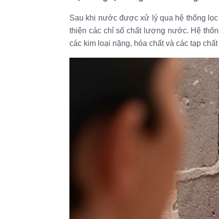
Sau khi nước được xử lý qua hệ thống lọc t
thiện các chỉ số chất lượng nước. Hệ thống 
các kim loại nặng, hóa chất và các tạp chấ