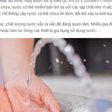
Mặc dù nước máy được xử lý theo QCVN 01-1:2018/BYT, nhưng 
chứa, nước có thể nhiễm bẩn trở lại với các tạp chất như rỉ sét
:
Hệ thống cấp nước có thể chưa ổn định, đôi khi xảy ra tình tr
 thự, chất lượng nước vẫn là vấn đề đáng quan tâm. Nhiều gia đì
sinh hoặc làm hư hỏng các thiết bị gia dụng sử dụng nước.