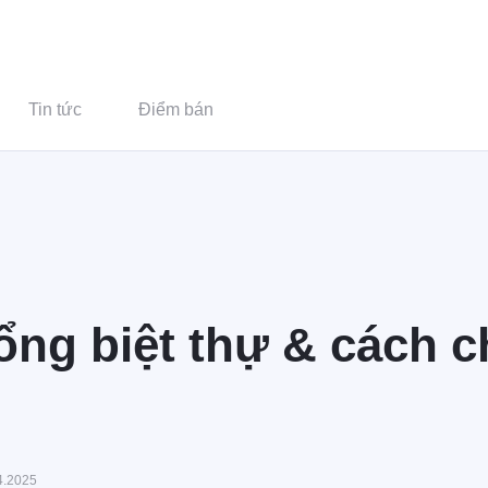
Tin tức
Điểm bán
 tổng biệt thự & cách
4.2025