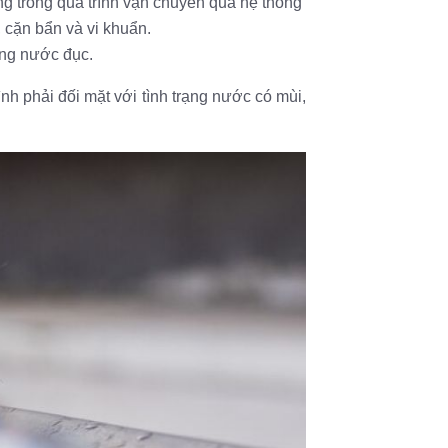
trong quá trình vận chuyển qua hệ thống
, cặn bẩn và vi khuẩn.
ạng nước đục.
nh phải đối mặt với tình trạng nước có mùi,