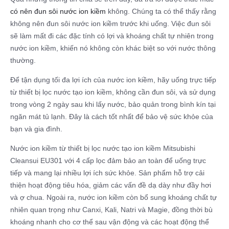
có nên đun sôi nước ion kiềm
không. Chúng ta có thể thấy rằng
không nên đun sôi nước ion kiềm trước khi uống. Việc đun sôi
sẽ làm mất đi các đặc tính có lợi và khoáng chất tự nhiên trong
nước ion kiềm, khiến nó không còn khác biệt so với nước thông
thường.
Để tận dụng tối đa lợi ích của nước ion kiềm, hãy uống trực tiếp
từ thiết bị lọc nước tạo ion kiềm, không cần đun sôi, và sử dụng
trong vòng 2 ngày sau khi lấy nước, bảo quản trong bình kín tại
ngăn mát tủ lạnh. Đây là cách tốt nhất để bảo vệ sức khỏe của
bạn và gia đình.
Nước ion kiềm từ thiết bị lọc nước tạo ion kiềm Mitsubishi
Cleansui EU301 với 4 cấp lọc đảm bảo an toàn để uống trực
tiếp và mang lại nhiều lợi ích sức khỏe. Sản phẩm hỗ trợ cải
thiện hoạt động tiêu hóa, giảm các vấn đề dạ dày như đầy hơi
và ợ chua. Ngoài ra, nước ion kiềm còn bổ sung khoáng chất tự
nhiên quan trọng như Canxi, Kali, Natri và Magie, đồng thời bù
khoáng nhanh cho cơ thể sau vận động và các hoạt động thể