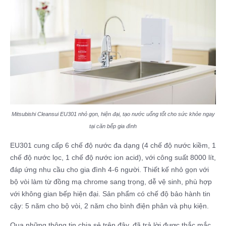
Mitsubishi Cleansui EU301 nhỏ gọn, hiện đại, tạo nước uống tốt cho sức khỏe ngay
tại căn bếp gia đình
EU301 cung cấp 6 chế độ nước đa dạng (4 chế độ nước kiềm, 1
chế độ nước lọc, 1 chế độ nước ion acid), với công suất 8000 lít,
đáp ứng nhu cầu cho gia đình 4-6 người. Thiết kế nhỏ gọn với
bộ vòi làm từ đồng mạ chrome sang trọng, dễ vệ sinh, phù hợp
với không gian bếp hiện đại. Sản phẩm có chế độ bảo hành tin
cậy: 5 năm cho bộ vòi, 2 năm cho bình điện phân và phụ kiện.
Qua những thông tin chia sẻ trên đây, đã trả lời được thắc mắc