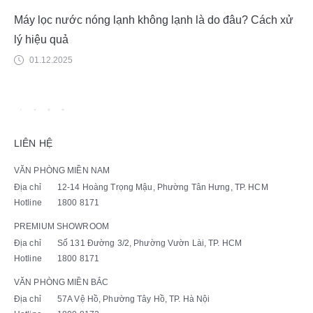
Máy lọc nước nóng lạnh không lạnh là do đâu? Cách xử
lý hiệu quả
01.12.2025
LIÊN HỆ
VĂN PHÒNG MIỀN NAM
Địa chỉ
12-14 Hoàng Trọng Mậu, Phường Tân Hưng, TP. HCM
Hotline
1800 8171
PREMIUM SHOWROOM
Địa chỉ
Số 131 Đường 3/2, Phường Vườn Lài, TP. HCM
Hotline
1800 8171
VĂN PHÒNG MIỀN BẮC
Địa chỉ
57A Vệ Hồ, Phường Tây Hồ, TP. Hà Nội