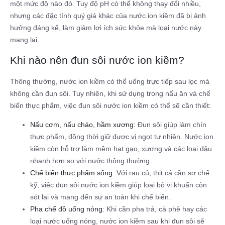
một mức độ nào đó. Tuy độ pH có thể không thay đổi nhiều,
nhưng các đặc tính quý giá khác của nước ion kiềm đã bị ảnh
hưởng đáng kể, làm giảm lợi ích sức khỏe mà loại nước này
mang lại.
Khi nào nên đun sôi nước ion kiềm?
Thông thường, nước ion kiềm có thể uống trực tiếp sau lọc mà
không cần đun sôi. Tuy nhiên, khi sử dụng trong nấu ăn và chế
biến thực phẩm, việc đun sôi nước ion kiềm có thể sẽ cần thiết:
Nấu cơm, nấu cháo, hầm xương:
Đun sôi giúp làm chín
thực phẩm, đồng thời giữ được vị ngọt tự nhiên. Nước ion
kiềm còn hỗ trợ làm mềm hạt gạo, xương và các loại đậu
nhanh hơn so với nước thông thường.
Chế biến thực phẩm sống:
Với rau củ, thịt cá cần sơ chế
kỹ, việc đun sôi nước ion kiềm giúp loại bỏ vi khuẩn còn
sót lại và mang đến sự an toàn khi chế biến.
Pha chế đồ uống nóng:
Khi cần pha trà, cà phê hay các
loại nước uống nóng, nước ion kiềm sau khi đun sôi sẽ