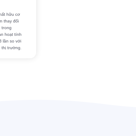
hất hữu cơ
m thay đổi
 trong
n hoạt tính
3 lần so với
 thị trường.