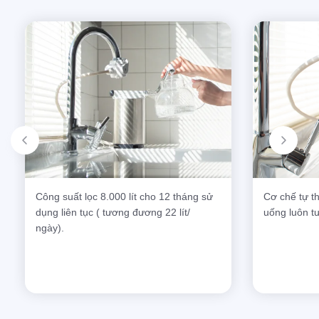
Công suất lọc 8.000 lít cho 12 tháng sử
Cơ chế tự t
dụng liên tục ( tương đương 22 lít/
uống luôn t
ngày).