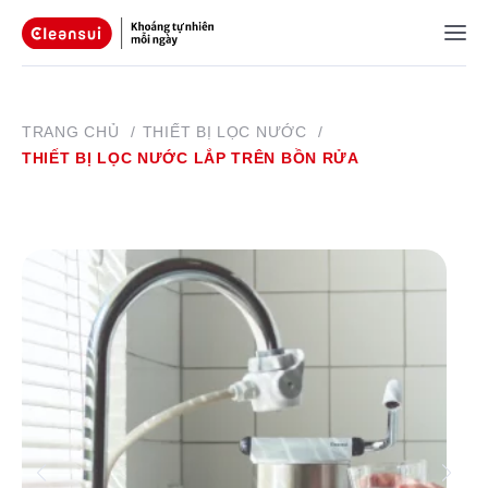
TRANG CHỦ
/
THIẾT BỊ LỌC NƯỚC
/
THIẾT BỊ LỌC NƯỚC LẮP TRÊN BỒN RỬA