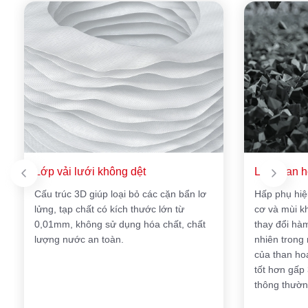
Lớp vải lưới không dệt
Lớp than h
Cấu trúc 3D giúp loại bỏ các cặn bẩn lơ
Hấp phụ hiệ
lửng, tạp chất có kích thước lớn từ
cơ và mùi k
0,01mm, không sử dụng hóa chất, chất
thay đổi hà
lượng nước an toàn.
nhiên trong
của than hoạ
tốt hơn gấp 
thông thường