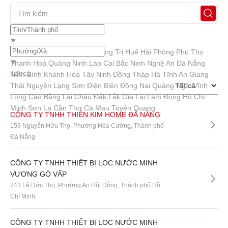
Tất cả
Hà Nội
Hưng Yên
Quảng Trị
Huế
Hải Phòng
Phú Thọ
Thanh Hoá
Quảng Ninh
Lào Cai
Bắc Ninh
Nghệ An
Đà Nẵng
Tất cả
Ninh Bình
Khánh Hòa
Tây Ninh
Đồng Tháp
Hà Tĩnh
An Giang
Thái Nguyên
Lạng Sơn
Điện Biên
Đồng Nai
Quảng Ngãi
Vĩnh
Long
Cao Bằng
Lai Châu
Đắk Lắk
Gia Lai
Lâm Đồng
Hồ Chí
Minh
Sơn La
Cần Thơ
Cà Mau
Tuyên Quang
CÔNG TY TNHH THIÊN KIM HOME ĐÀ NẴNG
159 Nguyễn Hữu Thọ, Phường Hòa Cường, Thành phố
Đà Nẵng
CÔNG TY TNHH THIẾT BỊ LỌC NƯỚC MINH
VƯƠNG GÒ VẤP
743 Lê Đức Thọ, Phường An Hội Đông, Thành phố Hồ
Chí Minh
CÔNG TY TNHH THIẾT BỊ LỌC NƯỚC MINH