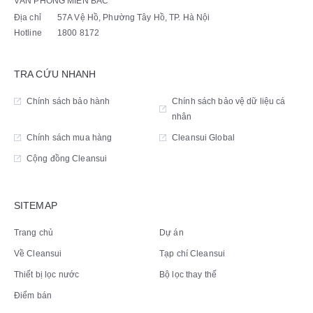
VĂN PHÒNG MIỀN BẮC
Địa chỉ
57A Vệ Hồ, Phường Tây Hồ, TP. Hà Nội
Hotline
1800 8172
TRA CỨU NHANH
Chính sách bảo hành
Chính sách bảo vệ dữ liệu cá
nhân
Chính sách mua hàng
Cleansui Global
Cộng đồng Cleansui
SITEMAP
Trang chủ
Dự án
Về Cleansui
Tạp chí Cleansui
Thiết bị lọc nước
Bộ lọc thay thế
Điểm bán